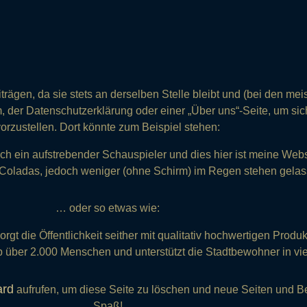
Zum
Inhalt
springen
eiträgen, da sie stets an derselben Stelle bleibt und (bei den m
m, der Datenschutzerklärung oder einer „Über uns“-Seite, um si
vorzustellen. Dort könnte zum Beispiel stehen:
 ich ein aufstrebender Schauspieler und dies hier ist meine Webs
oladas, jedoch weniger (ohne Schirm) im Regen stehen gelas
… oder so etwas wie:
die Öffentlichkeit seither mit qualitativ hochwertigen Produkt
b über 2.000 Menschen und unterstützt die Stadtbewohner in vie
ard
aufrufen, um diese Seite zu löschen und neue Seiten und Bei
Spaß!